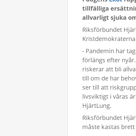
tillfälliga ersätt
allvarligt sjuka 
Riksförbundet Hjär
Kristdemokraterna o
- Pandemin har tag
förlängs efter nyå
riskerar att bli all
till om de har beho
ser till att riskgru
livsviktigt i våras 
HjärtLung.
Riksförbundet Hjär
måste kastas brett