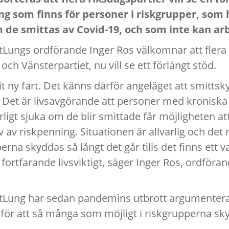
ning som finns för personer i riskgrupper, som 
om de smittas av Covid-19, och som inte kan a
tLungs ordförande Inger Ros välkomnar att flera 
ch Vänsterpartiet, nu vill se ett förlängt stöd.
it ny fart. Det känns därför angeläget att smitt
r. Det är livsavgörande att personer med kronis
varligt sjuka om de blir smittade får möjligheten att
v av riskpenning. Situationen är allvarlig och det 
pperna skyddas så långt det går tills det finns ett 
är fortfarande livsviktigt, säger Inger Ros, ordför
tLung har sedan pandemins utbrott argumenterat
 för att så många som möjligt i riskgrupperna sk