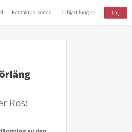
al
Kontaktpersoner
Till hjart-lung.se
Följ
Förläng
er Ros:
örlängning av den