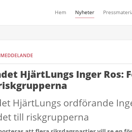
Hem
Nyheter
Pressmateri
SMEDDELANDE
det HjärtLungs Inger Ros: 
l riskgrupperna
et HjärtLungs ordförande Ing
et till riskgrupperna
orteras att flera riksdagspartier vill se en f