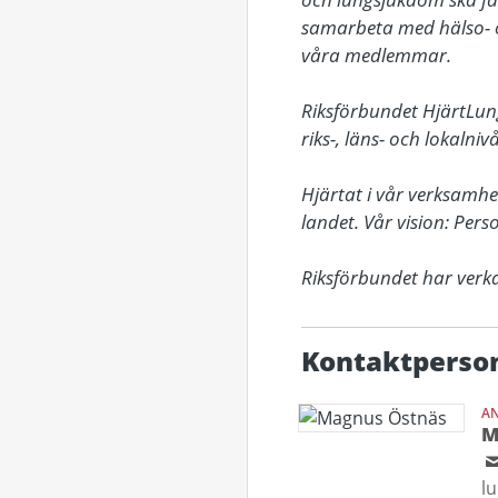
samarbeta med hälso- oc
våra medlemmar. 

Riksförbundet HjärtLung 
riks-, läns- och lokalniv
Hjärtat i vår verksamhe
landet. Vår vision: Pers
Riksförbundet har verk
Kontaktperso
AN
M
l