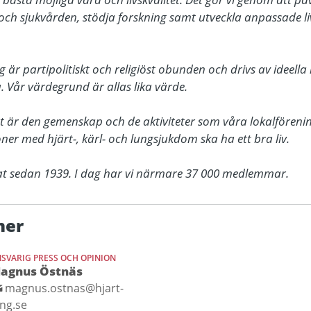
h sjukvården, stödja forskning samt utveckla anpassade livss
är partipolitiskt och religiöst obunden och drivs av ideella k
å. Vår värdegrund är allas lika värde. 

t är den gemenskap och de aktiviteter som våra lokalförenin
oner med hjärt-, kärl- och lungsjukdom ska ha ett bra liv. 

at sedan 1939. I dag har vi närmare 37 000 medlemmar. 
ner
SVARIG PRESS OCH OPINION
agnus Östnäs
magnus.ostnas@hjart-
ung.se