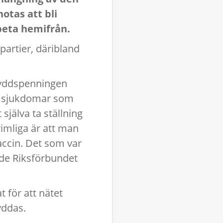
hotas att bli
rbeta hemifrån.
partier, däribland
skyddspenningen
ka sjukdomar som
 själva ta ställning
rimliga är att man
vaccin. Det som var
ande Riksförbundet
 för att nätet
yddas.