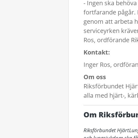
- Ingen ska behöva 
fortfarande pågår.
genom att arbeta h
serviceyrken kräver
Ros, ordförande Ri
Kontakt:
Inger Ros, ordföra
Om oss
Riksförbundet Hjär
alla med hjärt-, kä
Om Riksförbu
Riksförbundet HjärtLung
och lungsjukdom ska få b