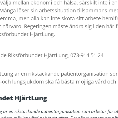
välja mellan ekonomi och hälsa, särskilt inte i e
 Många löser sin arbetssituation tillsammans med
emma, men alla kan inte sköta sitt arbete hemi
 närvaro. Regeringen måste ändra sig i den här f
ksförbundet HjärtLung.
nde Riksförbundet HjärtLung, 073-914 51 24
tLung är en rikstäckande patientorganisation som
rl-och lungsjukdom ska få bästa möjliga vård och l
ndet HjärtLung
 är en rikstäckande patientorganisation som arbetar för att 
ästa möjliga vård och livskvalitet. Det gör vi genom att påv