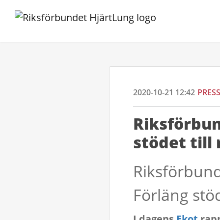
2020-10-21 12:42
PRES
Riksförbun
stödet til
Riksförbund
Förläng stöd
I dagens
Ekot
rapp