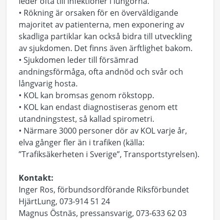
leder ofta till infektioner i lungorna.
• Rökning är orsaken för en överväldigande
majoritet av patienterna, men exponering av
skadliga partiklar kan också bidra till utveckling
av sjukdomen. Det finns även ärftlighet bakom.
• Sjukdomen leder till försämrad
andningsförmåga, ofta andnöd och svår och
långvarig hosta.
• KOL kan bromsas genom rökstopp.
• KOL kan endast diagnostiseras genom ett
utandningstest, så kallad spirometri.
• Närmare 3000 personer dör av KOL varje år,
elva gånger fler än i trafiken (källa:
”Trafiksäkerheten i Sverige”, Transportstyrelsen).
Kontakt:
Inger Ros, förbundsordförande Riksförbundet
HjärtLung, 073-914 51 24
Magnus Östnäs, pressansvarig, 073-633 62 03