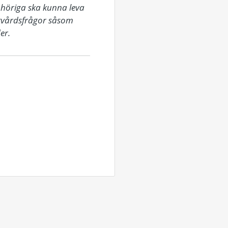
höriga ska kunna leva 
ukvårdsfrågor såsom 
er.