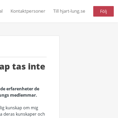
al
Kontaktpersoner
Till hjart-lung.se
Följ
p tas inte
 de erfarenheter de
tLungs medlemmar.
onlig kunskap om mig
ara deras kunskaper och