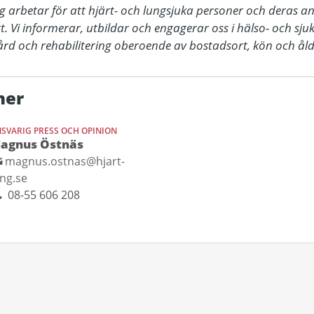
 arbetar för att hjärt- och lungsjuka personer och deras an
gt. Vi informerar, utbildar och engagerar oss i hälso- och sj
 vård och rehabilitering oberoende av bostadsort, kön och åld
ner
SVARIG PRESS OCH OPINION
agnus Östnäs
magnus.ostnas@hjart-
ung.se
08-55 606 208