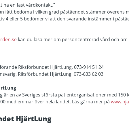
att ha en fast vårdkontakt.”
 fått bedöma i vilken grad påståendet stämmer överens m
tiv 4 eller 5 bedömer vi att den svarande instämmer i påstå
arden.se
kan du läsa mer om personcentrerad vård och om vå
förande Riksförbundet HjärtLung, 073-914 51 24
svarig, Riksförbundet HjärtLung, 073-633 62 03
ärtLung
 är en av Sveriges största patientorganisationer med 150 l
000 medlemmar över hela landet. Läs gärna mer på
www.hja
ndet HjärtLung