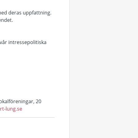
ed deras uppfattning.
endet.
r intressepolitiska
okalföreningar, 20
rt-lung.se