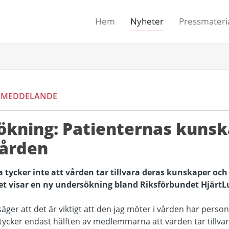
Hem
Nyheter
Pressmateri
SMEDDELANDE
kning: Patienternas kunska
 vården
 tycker inte att vården tar tillvara deras kunskaper och
Det visar en ny undersökning bland Riksförbundet Hjär
ger att det är viktigt att den jag möter i vården har pers
 tycker endast hälften av medlemmarna att vården tar tillv