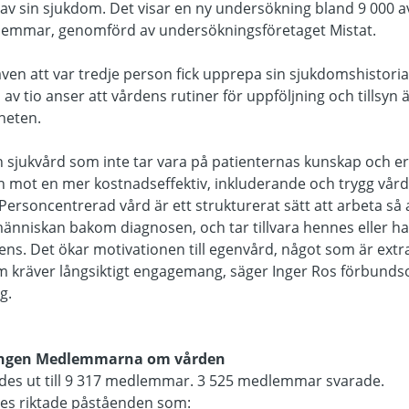
 av sin sjukdom. Det visar en ny undersökning bland 9 000 
lemmar, genomförd av undersökningsföretaget Mistat.
ven att var tredje person fick upprepa sin sjukdomshistori
v tio anser att vårdens rutiner för uppföljning och tillsyn är 
rheten.
en sjukvård som inte tar vara på patienternas kunskap och erf
en mot en mer kostnadseffektiv, inkluderande och trygg vå
ersoncentrerad vård är ett strukturerat sätt att arbeta så 
människan bakom diagnosen, och tar tillvara hennes eller ha
s. Det ökar motivationen till egenvård, något som är extra
 kräver långsiktigt engagemang, säger Inger Ros förbund
g.
ingen Medlemmarna om vården
des ut till 9 317 medlemmar. 3 525 medlemmar svarade.
des riktade påståenden som: