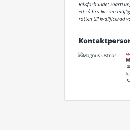
Riksförbundet HjärtLung
ett så bra liv som möjli
rätten till kvalificerad
Kontaktperso
AN
M
l