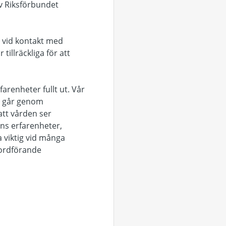
av Riksförbundet
a vid kontakt med
tillräckliga för att
arenheter fullt ut. Vår
rd går genom
att vården ser
ns erfarenheter,
 viktig vid många
sordförande