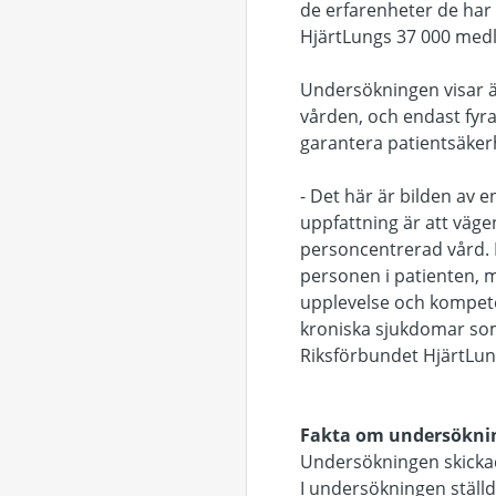
de erfarenheter de har
HjärtLungs 37 000 med
Undersökningen visar ä
vården, och endast fyra a
garantera patientsäke
- Det här är bilden av 
uppfattning är att väg
personcentrerad vård. P
personen i patienten, 
upplevelse och kompeten
kroniska sjukdomar som
Riksförbundet HjärtLun
Fakta om undersökn
Undersökningen skicka
I undersökningen ställ