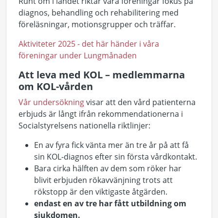
Runt om i landet riktar våra föreningar fokus på
diagnos, behandling och rehabilitering med
föreläsningar, motionsgrupper och träffar.
Aktiviteter 2025 - det här händer i våra
föreningar under Lungmånaden
Att leva med KOL – medlemmarna
om KOL-vården
Vår undersökning
visar att den vård patienterna
erbjuds är långt ifrån rekommendationerna i
Socialstyrelsens nationella riktlinjer:
En av fyra fick vänta mer än tre år på att få
sin KOL-diagnos efter sin första vårdkontakt.
Bara cirka hälften av dem som röker har
blivit erbjuden rökavvänjning trots att
rökstopp är den viktigaste åtgärden.
endast en av tre har fått utbildning om
sjukdomen.