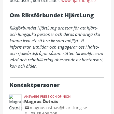
bostadsort, kön och ålder.
www.hjart-lung.se
Om Riksförbundet HjärtLung
Riksförbundet HjärtLung arbetar för att hjärt- 
och lungsjuka personer och deras anhöriga ska 
kunna leva ett så bra liv som möjligt. Vi 
informerar, utbildar och engagerar oss i hälso- 
och sjukvårdsfrågor såsom rätten till kvalificerad 
vård och rehabilitering oberoende av bostadsort, 
kön och ålder.
Kontaktpersoner
ANSVARIG PRESS OCH OPINION
Magnus Östnäs
magnus.ostnas@hjart-lung.se
08-55 606 208