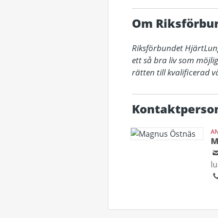
Om Riksförbu
Riksförbundet HjärtLung
ett så bra liv som möjli
rätten till kvalificerad
Kontaktperso
AN
M
l