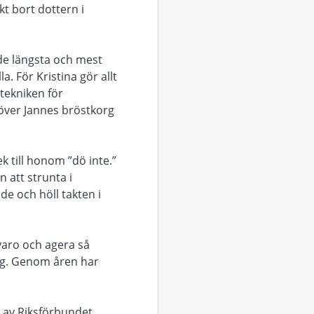
kt bort dottern i
 de längsta och mest
. För Kristina gör allt
tekniken för
 över Jannes bröstkorg
ek till honom ”dö inte.”
 att strunta i
e och höll takten i
varo och agera så
ing. Genom åren har
at av Riksförbundet