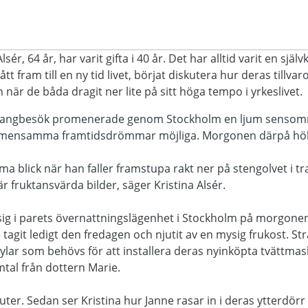
sér, 64 år, har varit gifta i 40 år. Det har alltid varit en själ
tt fram till en ny tid livet, börjat diskutera hur deras tillvar
r de båda dragit ner lite på sitt höga tempo i yrkeslivet.
urangbesök promenerade genom Stockholm en ljum sensomma
emensamma framtidsdrömmar möjliga. Morgonen därpå höll al
ma blick när han faller framstupa rakt ner på stengolvet i 
är fruktansvärda bilder, säger Kristina Alsér.
ig i parets övernattningslägenhet i Stockholm på morgonen
tagit ledigt den fredagen och njutit av en mysig frukost. Str
ylar som behövs för att installera deras nyinköpta tvättmaski
mtal från dottern Marie.
ter. Sedan ser Kristina hur Janne rasar in i deras ytterdör