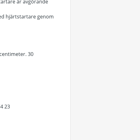
tstartare är avgörande
med hjärtstartare genom
centimeter. 30
74 23