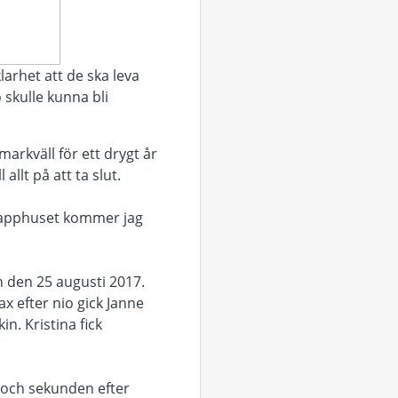
vklarhet att de ska leva
o skulle kunna bli
rkväll för ett drygt år
lt på att ta slut.
trapphuset kommer jag
 den 25 augusti 2017.
ax efter nio gick Janne
n. Kristina fick
r och sekunden efter