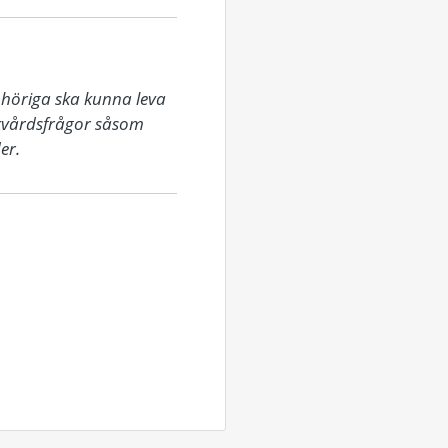
höriga ska kunna leva 
ukvårdsfrågor såsom 
er.