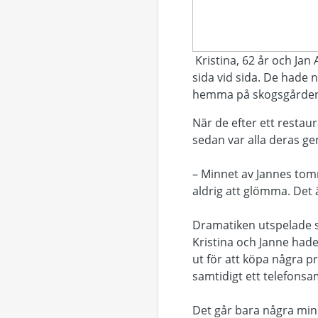
Kristina, 62 år och Jan Al
sida vid sida. De hade nå
hemma på skogsgården nä
När de efter ett resta
sedan var alla deras g
– Minnet av Jannes tom
aldrig att glömma. Det 
Dramatiken utspelade s
Kristina och Janne hade 
ut för att köpa några pr
samtidigt ett telefonsa
Det går bara några minu