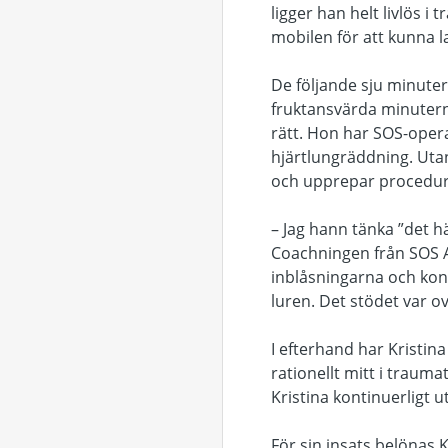
ligger han helt livlös 
mobilen för att kunna 
De följande sju minuter
fruktansvärda minuterna
rätt. Hon har SOS-oper
hjärtlungräddning. Utan
och upprepar procedur
– Jag hann tänka ”det här
Coachningen från SOS Al
inblåsningarna och kon
luren. Det stödet var ov
I efterhand har Kristin
rationellt mitt i trau
Kristina kontinuerligt ut
För sin insats belönas K