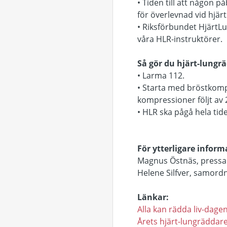
• Tiden till att någon p
för överlevnad vid hjär
• Riksförbundet HjärtLu
våra HLR-instruktörer.
Så gör du hjärt-lungr
• Larma 112.
• Starta med bröstkomp
kompressioner följt av
• HLR ska pågå hela tide
För ytterligare inform
Magnus Östnäs, pressan
Helene Silfver, samord
Länkar:
Alla kan rädda liv-dag
Årets hjärt-lungräddar