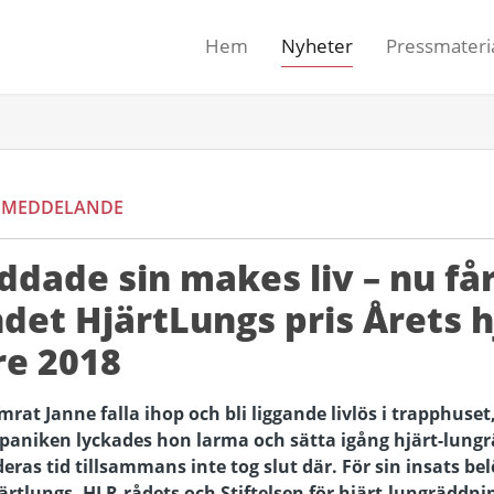
Hem
Nyheter
Pressmateri
SMEDDELANDE
äddade sin makes liv – nu få
det HjärtLungs pris Årets h
re 2018
mrat Janne falla ihop och bli liggande livlös i trapphuset
 paniken lyckades hon larma och sätta igång hjärt-lungr
ras tid tillsammans inte tog slut där. För sin insats bel
tlungs, HLR-rådets och Stiftelsen för hjärt-lungräddning