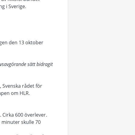
g i Sverige.
agen den 13 oktober
ivsavgörande sätt bidragit
g, Svenska rådet för
skapen om HLR.
. Cirka 600 överlever.
 minuter skulle 70