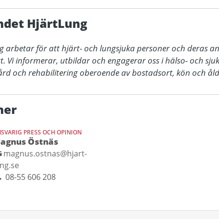
ndet HjärtLung
 arbetar för att hjärt- och lungsjuka personer och deras an
gt. Vi informerar, utbildar och engagerar oss i hälso- och sj
 vård och rehabilitering oberoende av bostadsort, kön och åld
ner
SVARIG PRESS OCH OPINION
agnus Östnäs
magnus.ostnas@hjart-
ung.se
08-55 606 208