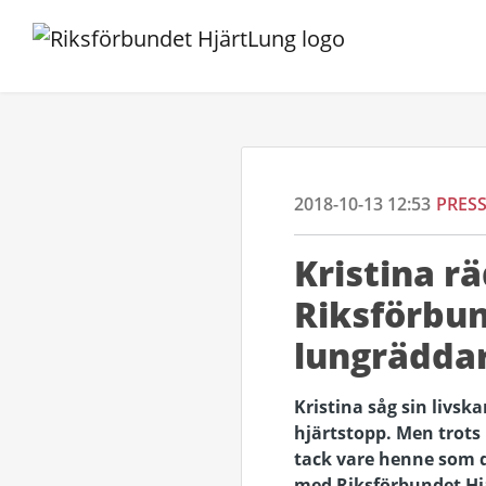
2018-10-13 12:53
PRES
Kristina r
Riksförbun
lungrädda
Kristina såg sin livska
hjärtstopp. Men trots
tack vare henne som de
med Riksförbundet Hjär