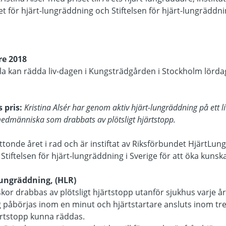
t för hjärt-lungräddning och Stiftelsen för hjärt-lungräddnin
re 2018
lla kan rädda liv-dagen i Kungsträdgården i Stockholm lörd
 pris:
Kristina Alsér har genom aktiv hjärt-lungräddning på ett l
n medmänniska som drabbats av plötsligt hjärtstopp.
åttonde året i rad och är instiftat av Riksförbundet HjärtLun
Stiftelsen för hjärt-lungräddning i Sverige för att öka kun
lungräddning, (HLR)
or drabbas av plötsligt hjärtstopp utanför sjukhus varje år
 påbörjas inom en minut och hjärtstartare ansluts inom tre
ärtstopp kunna räddas.