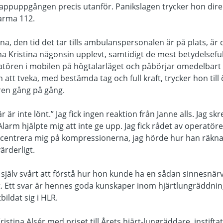
i trappuppgången precis utanför. Panikslagen trycker hon dire
larma 112.
na, den tid det tar tills ambulanspersonalen är på plats, är
 Kristina någonsin upplevt, samtidigt de mest betydelsefulla
atören i mobilen på högtalarläget och påbörjar omedelbart 
 att tveka, med bestämda tag och full kraft, trycker hon till
en gång på gång.
 är inte lönt.” Jag fick ingen reaktion från Janne alls. Jag skr
arm hjälpte mig att inte ge upp. Jag fick rådet av operatören
centrera mig på kompressionerna, jag hörde hur han räknad
ärderligt.
a själv svårt att förstå hur hon kunde ha en sådan sinnesnär
mat. Ett svar är hennes goda kunskaper inom hjärtlungräddn
bildat sig i HLR.
ristina Alsér med priset till Årets hjärt-lungräddare, instift