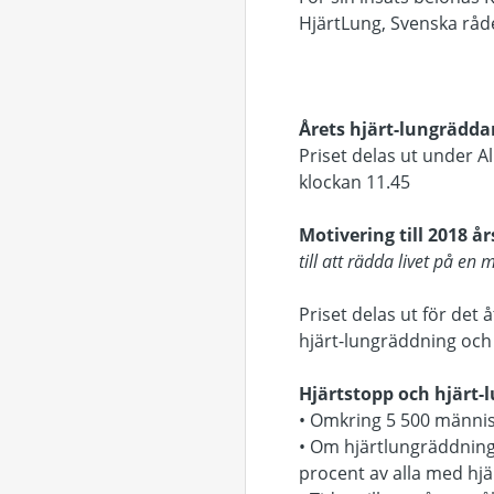
HjärtLung, Svenska råde
Årets hjärt-lungrädda
Priset delas ut under A
klockan 11.45
Motivering till 2018 års
till att rädda livet på e
Priset delas ut för det 
hjärt-lungräddning och 
Hjärtstopp och hjärt-
• Omkring 5 500 människ
• Om hjärtlungräddning
procent av alla med hj