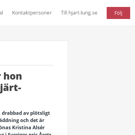
al
Kontaktpersoner
Till hjart-lung.se
Följ
r hon
järt-
, drabbad av plötsligt
äddning och det är
önas Kristina Alsér
 i Sveriges pris Årets