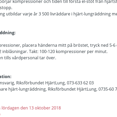
åbörjar kompressioner och tiden till första el-stöt från hjär
tstopp.
ng utbildar varje år 3 500 livräddare i hjärt-lungräddning 
äddning:
ressioner, placera händerna mitt på bröstet, tryck ned 5-6 
 2 inblåsningar. Takt: 100-120 kompressioner per minut.
n tills vårdpersonal tar över.
ation:
svarig, Riksförbundet HjärtLung, 073-633 62 03
nare hjärt-lungräddning, Riksförbundet HjärtLung, 0735-60 
en lördagen den 13 oktober 2018
e