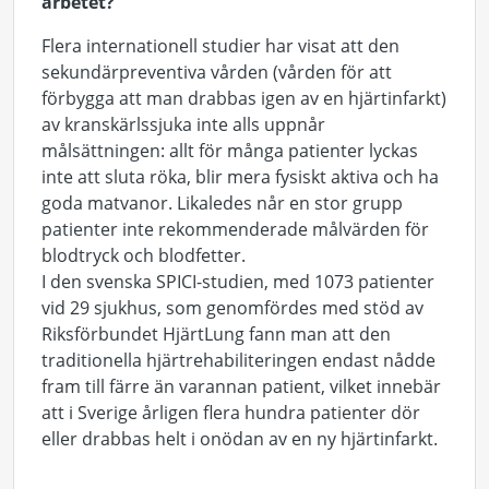
arbetet?
Flera internationell studier har visat att den
sekundärpreventiva vården (vården för att
förbygga att man drabbas igen av en hjärtinfarkt)
av kranskärlssjuka inte alls uppnår
målsättningen: allt för många patienter lyckas
inte att sluta röka, blir mera fysiskt aktiva och ha
goda matvanor. Likaledes når en stor grupp
patienter inte rekommenderade målvärden för
blodtryck och blodfetter.
I den svenska SPICI-studien, med 1073 patienter
vid 29 sjukhus, som genomfördes med stöd av
Riksförbundet HjärtLung fann man att den
traditionella hjärtrehabiliteringen endast nådde
fram till färre än varannan patient, vilket innebär
att i Sverige årligen flera hundra patienter dör
eller drabbas helt i onödan av en ny hjärtinfarkt.