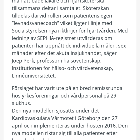
man att både läkare och hjärtsköterska
tillsammans deltar i samtalet. Sköterskan
tilldelas därvid rollen som patientens egen
”levnadsvanecoach” vilket ligger i linje med
Socialstyrelsen nya riktlinjer för hjärtvården. Med
ledning av SEPHIA-registret utvärderas om
patienten har uppnått de individuella målen, sex
månader efter det akuta insjuknandet, säger
Joep Perk, professor i hälsovetenskap,
Institutionen för hälso- och vårdvetenskap,
Linnéuniversitetet.
Förslaget har varit ute på en bred remissrunda
hos yrkesföreningar och vårdpersonal på 29
sjukhus.
Den nya modellen sjösätts under det
Kardiovaskulära Vårmötet i Göteborg den 27
april och implementeras under hösten 2016. Den
nya modellen riktar sig till alla patienter efter