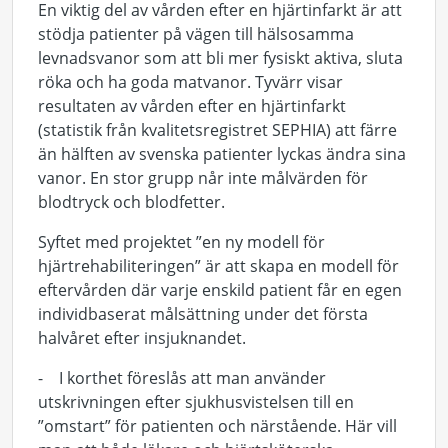
En viktig del av vården efter en hjärtinfarkt är att
stödja patienter på vägen till hälsosamma
levnadsvanor som att bli mer fysiskt aktiva, sluta
röka och ha goda matvanor. Tyvärr visar
resultaten av vården efter en hjärtinfarkt
(statistik från kvalitetsregistret SEPHIA) att färre
än hälften av svenska patienter lyckas ändra sina
vanor. En stor grupp når inte målvärden för
blodtryck och blodfetter.
Syftet med projektet ”en ny modell för
hjärtrehabiliteringen” är att skapa en modell för
eftervården där varje enskild patient får en egen
individbaserat målsättning under det första
halvåret efter insjuknandet.
- I korthet föreslås att man använder
utskrivningen efter sjukhusvistelsen till en
”omstart” för patienten och närstående. Här vill