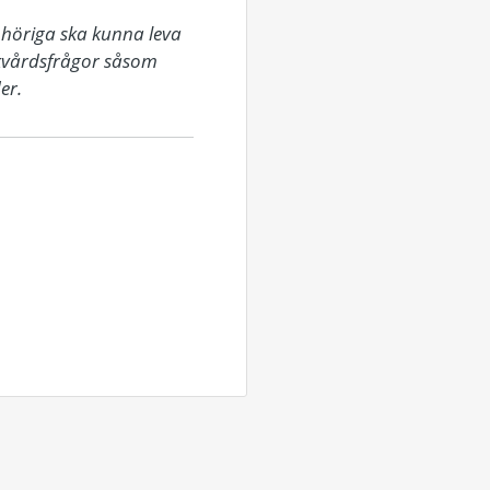
höriga ska kunna leva 
ukvårdsfrågor såsom 
er.