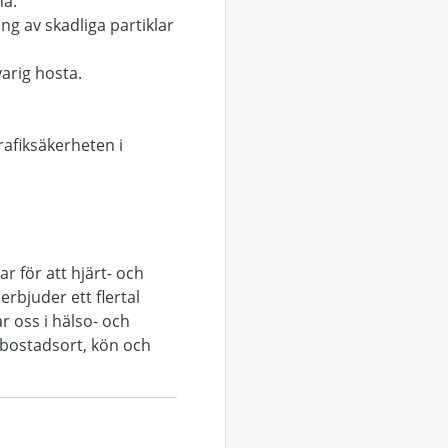
na.
g av skadliga partiklar
varig hosta.
rafiksäkerheten i
 för att hjärt- och
erbjuder ett flertal
r oss i hälso- och
v bostadsort, kön och