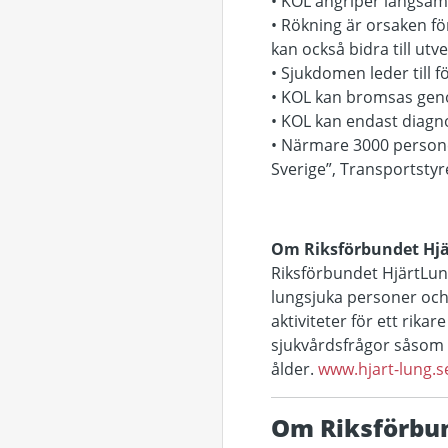
• KOL angriper långsamt 
• Rökning är orsaken fö
kan också bidra till ut
• Sjukdomen leder till
• KOL kan bromsas ge
• KOL kan endast diagn
• Närmare 3000 personer 
Sverige”, Transportstyr
Om Riksförbundet Hj
Riksförbundet HjärtLung
lungsjuka personer och d
aktiviteter för ett rika
sjukvårdsfrågor såsom r
ålder.
www.hjart-lung.s
Om Riksförbu