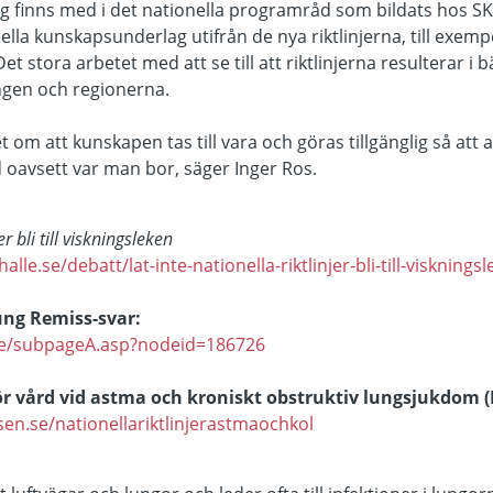
 finns med i det nationella programråd som bildats hos SKL
lla kunskapsunderlag utifrån de nya riktlinjerna, till exem
et stora arbetet med att se till att riktlinjerna resulterar i 
ingen och regionerna.
t om att kunskapen tas till vara och göras tillgänglig så att 
 oavsett var man bor, säger Inger Ros.
er bli till viskningsleken
le.se/debatt/lat-inte-nationella-riktlinjer-bli-till-viskning
ung Remiss-svar:
.se/subpageA.asp?nodeid=186726
 för vård vid astma och kroniskt obstruktiv lungsjukdom 
sen.se/nationellariktlinjerastmaochkol