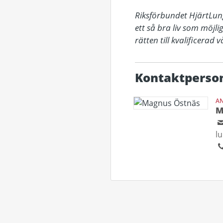
Riksförbundet HjärtLung
ett så bra liv som möjli
rätten till kvalificerad
Kontaktperso
AN
M
l