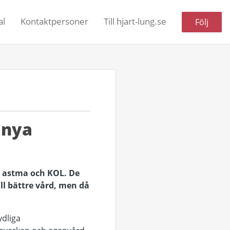
al
Kontaktpersoner
Till hjart-lung.se
Följ
 nya
ör astma och KOL. De
ll bättre vård, men då
ydliga