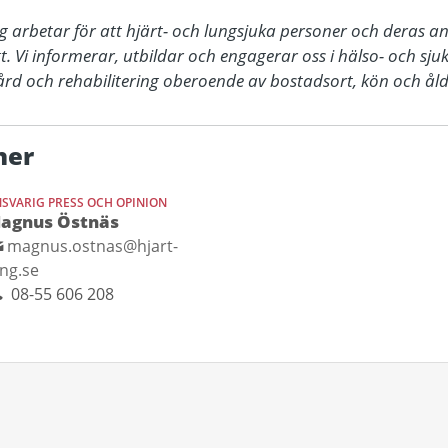
 arbetar för att hjärt- och lungsjuka personer och deras an
gt. Vi informerar, utbildar och engagerar oss i hälso- och sj
 vård och rehabilitering oberoende av bostadsort, kön och åld
ner
SVARIG PRESS OCH OPINION
agnus Östnäs
magnus.ostnas@hjart-
ung.se
08-55 606 208