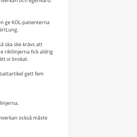
amverkan och egenvård.
igen ge KOL-patienterna
järtLung.
så ska ske krävs att
riktlinjerna fick aldrig
tt vi önskat.
attartikel gett fem
linjerna.
samverkan också måste