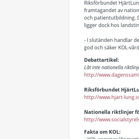
Riksförbundet HjärtLung
framtagandet av natione
och patientutbildning. D
ligger dock hos landst
- I slutänden handlar de
god och säker KOL-vård
Debattartikel:
Låt inte nationella riktlinj
http://www.dagenssamhal
Riksförbundet HjärtL
http://www.hjart-lung
Nationella riktlinjer
http://www.socialstyrel
Fakta om KOL: