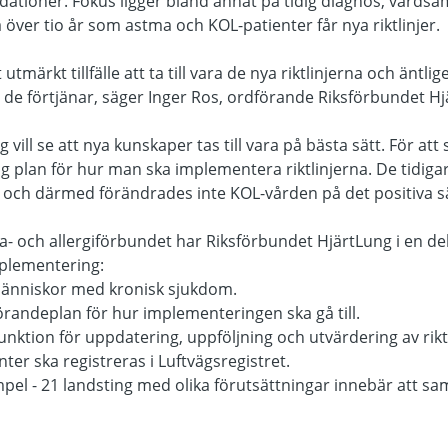
ioner. Fokus ligger bland annat på tidig diagnos, vårds
 över tio år som astma och KOL-patienter får nya riktlinjer.
 utmärkt tillfälle att ta till vara de nya riktlinjerna och äntl
 de förtjänar, säger Inger Ros, ordförande Riksförbundet H
vill se att nya kunskaper tas till vara på bästa sätt. För att 
g plan för hur man ska implementera riktlinjerna. De tidigare 
 och därmed förändrades inte KOL-vården på det positiva sä
 och allergiförbundet har Riksförbundet HjärtLung i en deb
implementering:
ra människor med kronisk sjukdom.
randeplan för hur implementeringen ska gå till.
unktion för uppdatering, uppföljning och utvärdering av rikt
enter ska registreras i Luftvägsregistret.
mpel - 21 landsting med olika förutsättningar innebär att 