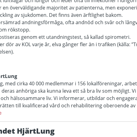
luftvägar och lungor och leder ofta till infektioner i lungor
r en överväldigande majoritet av patienterna, men exponerin
veckling av sjukdomen. Det finns även ärftlighet bakom.
 försämrad andningsförmåga, ofta andnöd och svår och lång
nom rökstopp.
ostiseras genom ett utandningstest, så kallad spirometri.
dör av KOL varje år, elva gånger fler än i trafiken (källa: ”T
elsen).
ärtLung
, med cirka 40 000 medlemmar i 156 lokalföreningar, arbetar
eras anhöriga ska kunna leva ett så bra liv som möjligt. Vi 
re och hälsosammare liv. Vi informerar, utbildar och engagera
ätten till kvalificerad vård och rehabilitering oberoende a
e
ndet HjärtLung